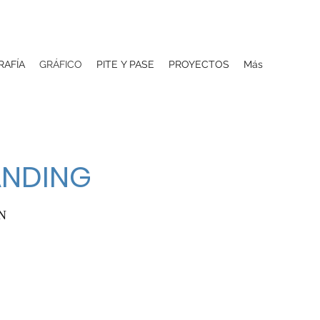
RAFÍA
GRÁFICO
PITE Y PASE
PROYECTOS
Más
ANDING
N